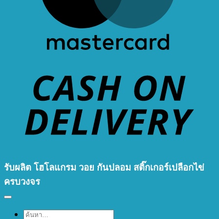
D
รับผลิต โฮโลแกรม วอย กันปลอม สติ๊กเกอร์เปลือกไข่
ครบวงจร
ค้นหา: